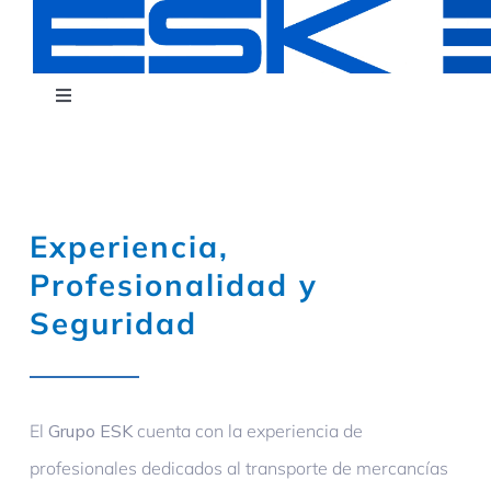
Saltar
al
contenido
Toggle
Navigation
Grupo ESK
Actividad y Servicios
Experiencia,
Profesionalidad y
Dónde Operamos
Seguridad
Calidad
El
Grupo ESK
cuenta con la experiencia de
I+D
profesionales dedicados al transporte de mercancías